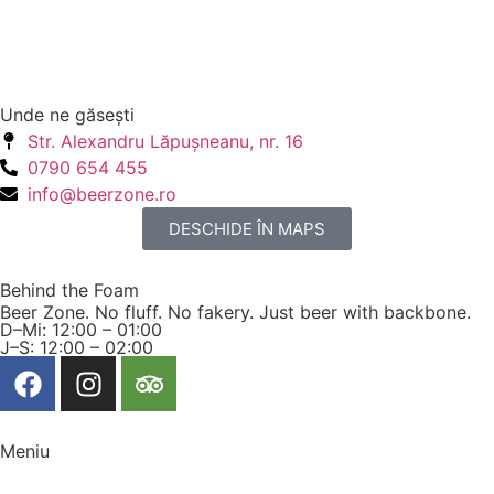
Unde ne găseşti
Str. Alexandru Lăpuşneanu, nr. 16
0790 654 455
info@beerzone.ro
DESCHIDE ÎN MAPS
Behind the Foam
Beer Zone. No fluff. No fakery. Just beer with backbone.
D–Mi: 12:00 – 01:00
J–S: 12:00 – 02:00
Meniu