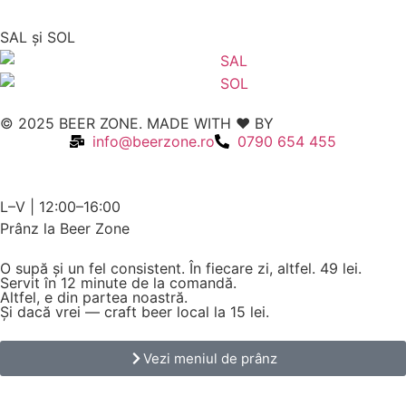
SAL şi SOL
© 2025 BEER ZONE. MADE WITH ❤️ BY
VMWeb
info@beerzone.ro
0790 654 455
L–V | 12:00–16:00
Prânz la Beer Zone
O supă și un fel consistent. În fiecare zi, altfel.
49 lei.
Servit în 12 minute de la comandă.
Altfel, e din partea noastră.
Și dacă vrei — craft beer local la 15 lei.
Vezi meniul de prânz