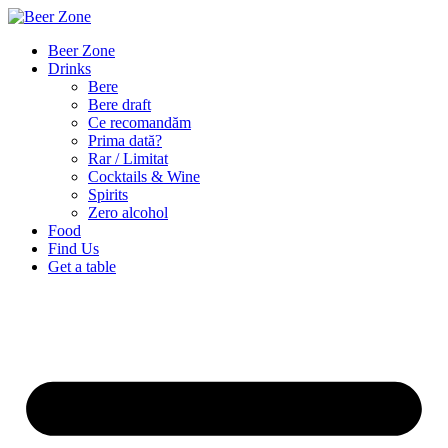
Beer Zone
Drinks
Bere
Bere draft
Ce recomandăm
Prima dată?
Rar / Limitat
Cocktails & Wine
Spirits
Zero alcohol
Food
Find Us
Get a table