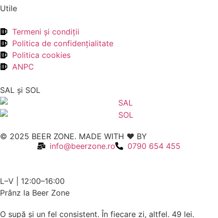
Utile
Termeni şi condiţii
Politica de confidenţialitate
Politica cookies
ANPC
SAL şi SOL
© 2025 BEER ZONE. MADE WITH ❤️ BY
VMWeb
info@beerzone.ro
0790 654 455
L–V | 12:00–16:00
Prânz la Beer Zone
O supă și un fel consistent. În fiecare zi, altfel.
49 lei.