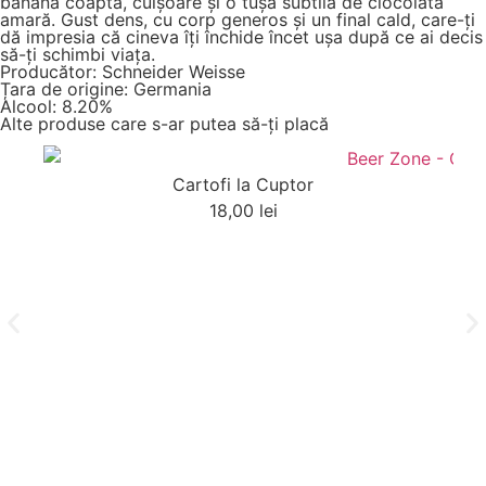
banană coaptă, cuișoare și o tușă subtilă de ciocolată
amară. Gust dens, cu corp generos și un final cald, care-ți
dă impresia că cineva îți închide încet ușa după ce ai decis
să-ți schimbi viața.
Producător: Schneider Weisse
Țara de origine: Germania
Alcool: 8.20%
Alte produse care s-ar putea să-ți placă
Cartofi la Cuptor
18,00
lei