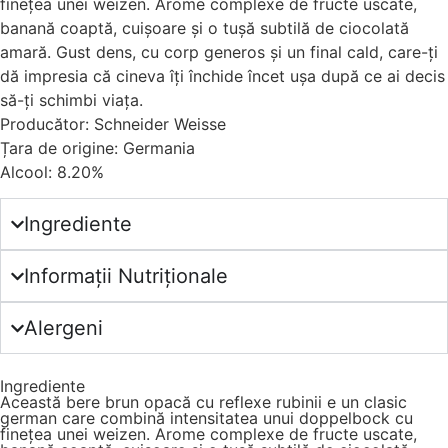
finețea unei weizen. Arome complexe de fructe uscate,
banană coaptă, cuișoare și o tușă subtilă de ciocolată
amară. Gust dens, cu corp generos și un final cald, care-ți
dă impresia că cineva îți închide încet ușa după ce ai decis
să-ți schimbi viața.
Producător: Schneider Weisse
Țara de origine: Germania
Alcool: 8.20%
Ingrediente
Informații Nutriționale
Alergeni
Ingrediente
Această bere brun opacă cu reflexe rubinii e un clasic
german care combină intensitatea unui doppelbock cu
finețea unei weizen. Arome complexe de fructe uscate,