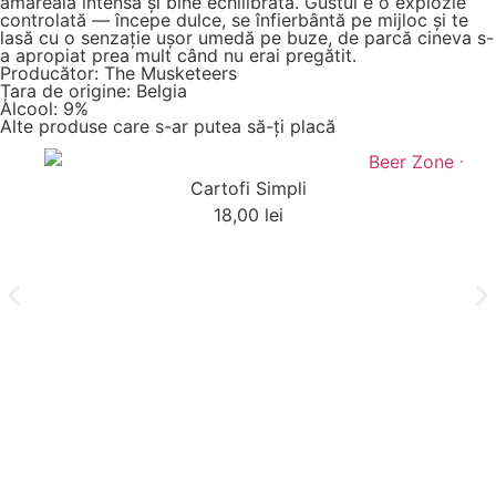
amăreală intensă și bine echilibrată. Gustul e o explozie
controlată — începe dulce, se înfierbântă pe mijloc și te
lasă cu o senzație ușor umedă pe buze, de parcă cineva s-
a apropiat prea mult când nu erai pregătit.
Producător: The Musketeers
Țara de origine: Belgia
Alcool: 9%
Alte produse care s-ar putea să-ți placă
Cartofi Simpli
18,00
lei