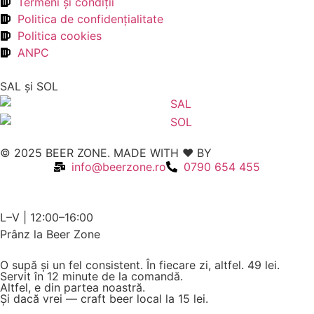
Termeni şi condiţii
Politica de confidenţialitate
Politica cookies
ANPC
SAL şi SOL
© 2025 BEER ZONE. MADE WITH ❤️ BY
VMWeb
info@beerzone.ro
0790 654 455
L–V | 12:00–16:00
Prânz la Beer Zone
O supă și un fel consistent. În fiecare zi, altfel.
49 lei.
Servit în 12 minute de la comandă.
Altfel, e din partea noastră.
Și dacă vrei — craft beer local la 15 lei.