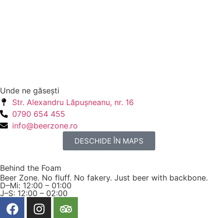
Unde ne găseşti
Str. Alexandru Lăpuşneanu, nr. 16
0790 654 455
info@beerzone.ro
DESCHIDE ÎN MAPS
Behind the Foam
Beer Zone. No fluff. No fakery. Just beer with backbone.
D–Mi: 12:00 – 01:00
J–S: 12:00 – 02:00