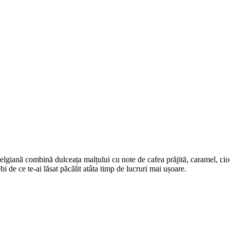
 belgiană combină dulceața malțului cu note de cafea prăjită, caramel, 
i de ce te-ai lăsat păcălit atâta timp de lucruri mai ușoare.