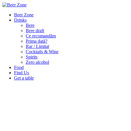
Beer Zone
Drinks
Bere
Bere draft
Ce recomandăm
Prima dată?
Rar / Limitat
Cocktails & Wine
Spirits
Zero alcohol
Food
Find Us
Get a table